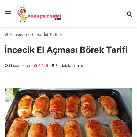
Menü
Ar
Anasayfa
/
Hamur İşi Tarifleri
İncecik El Açması Börek Tarifi
11 saat önce
6.245
Bir dakikadan az