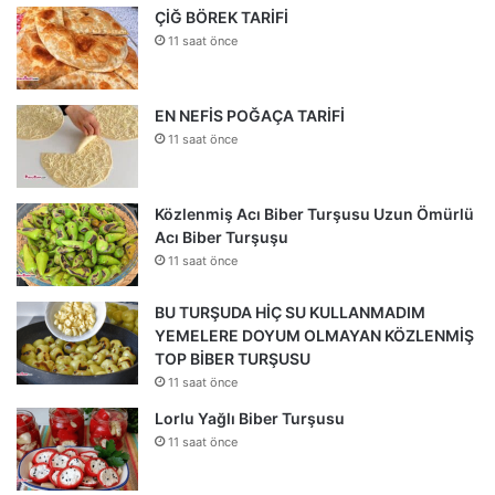
ÇİĞ BÖREK TARİFİ
11 saat önce
EN NEFİS POĞAÇA TARİFİ
11 saat önce
Közlenmiş Acı Biber Turşusu Uzun Ömürlü
Acı Biber Turşuşu
11 saat önce
BU TURŞUDA HİÇ SU KULLANMADIM
YEMELERE DOYUM OLMAYAN KÖZLENMİŞ
TOP BİBER TURŞUSU
11 saat önce
Lorlu Yağlı Biber Turşusu
11 saat önce