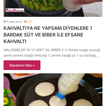
7 saat önce
127
KAHVALTIYA NE YAPSAM DİYENLERE 1
BARDAK SÜT VE BİBER İLE EFSANE
KAHVALTI
MALZEMELER 10-15 ADET KIL BİBER 2-3 Yemek kaşığı sıvıyağ
yarım yemek kaşığı tereyağı 1 yemek kaşığı un 1 su bardağı…
Devamını Oku »