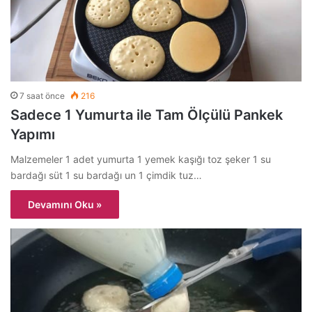
7 saat önce
216
Sadece 1 Yumurta ile Tam Ölçülü Pankek
Yapımı
Malzemeler 1 adet yumurta 1 yemek kaşığı toz şeker 1 su
bardağı süt 1 su bardağı un 1 çimdik tuz…
Devamını Oku »