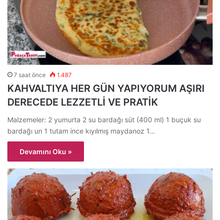
7 saat önce
1.487
KAHVALTIYA HER GÜN YAPIYORUM AŞIRI
DERECEDE LEZZETLİ VE PRATİK
Malzemeler: 2 yumurta 2 su bardağı süt (400 ml) 1 buçuk su
bardağı un 1 tutam ince kıyılmış maydanoz 1…
Devamını Oku »