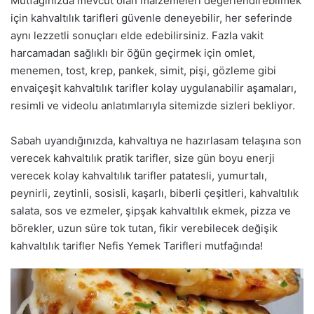
Mutfağınızda mevcut olan malzemeleri değerlendirebilmek
için kahvaltılık tarifleri güvenle deneyebilir, her seferinde
aynı lezzetli sonuçları elde edebilirsiniz. Fazla vakit
harcamadan sağlıklı bir öğün geçirmek için omlet,
menemen, tost, krep, pankek, simit, pişi, gözleme gibi
envaiçeşit kahvaltılık tarifler kolay uygulanabilir aşamaları,
resimli ve videolu anlatımlarıyla sitemizde sizleri bekliyor.
Sabah uyandığınızda, kahvaltıya ne hazırlasam telaşına son
verecek kahvaltılık pratik tarifler, size gün boyu enerji
verecek kolay kahvaltılık tarifler patatesli, yumurtalı,
peynirli, zeytinli, sosisli, kaşarlı, biberli çeşitleri, kahvaltılık
salata, sos ve ezmeler, şipşak kahvaltılık ekmek, pizza ve
börekler, uzun süre tok tutan, fikir verebilecek değişik
kahvaltılık tarifler Nefis Yemek Tarifleri mutfağında!