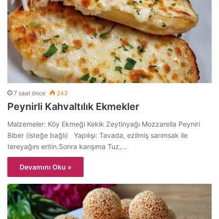
7 saat önce
243
Peynirli Kahvaltılık Ekmekler
Malzemeler: Köy Ekmeği Kekik Zeytinyağı Mozzarella Peyniri
Biber (isteğe bağlı) Yapılışı: Tavada, ezilmiş sarımsak ile
tereyağını eritin.Sonra karışıma Tuz,…
Devamını Oku »