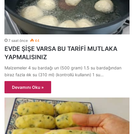
7 saat önce
44
EVDE ŞİŞE VARSA BU TARİFİ MUTLAKA
YAPMALISINIZ
Malzemeler 4 su bardağı un (500 gram) 1.5 su bardağından
biraz fazla ılık su (310 ml) (kontrollü kullanın) 1 su…
Devamını Oku »