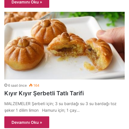
Devamını Oku »
6 saat önce
164
Kıyır Kıyır Şerbetli Tatlı Tarifi
MALZEMELER Şerbeti için; 3 su bardağı su 3 su bardağı toz
şeker 1 dilim limon Hamuru için; 1 çay…
Devamını Oku »