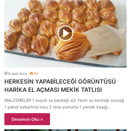
6 saat önce
65
HERKESİN YAPABİLECEĞİ GÖRÜNTÜSÜ
HARİKA EL AÇMASI MEKİK TATLISI
MALZEMELER 1 buçuk su bardağı süt Yarım su bardağı sıvıyağ
1 paket kabartma tozu 2 tane yumurta 1 yemek kaşığı…
Devamını Oku »