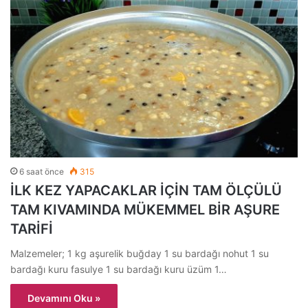
6 saat önce
315
İLK KEZ YAPACAKLAR İÇİN TAM ÖLÇÜLÜ
TAM KIVAMINDA MÜKEMMEL BİR AŞURE
TARİFİ
Malzemeler; 1 kg aşurelik buğday 1 su bardağı nohut 1 su
bardağı kuru fasulye 1 su bardağı kuru üzüm 1…
Devamını Oku »