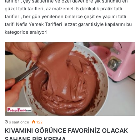
tarifleri, çay saatlerine ve özel davetlere şık sunumlu en
güzel tatlı tarifleri, az malzemeli 5 dakikalık pratik tatlı
tarifleri, her gün yenilenen binlerce çeşit ev yapımı tatlı
tarifi Nefis Yemek Tarifleri lezzet garantisiyle kapılarını bu
kategoride aralıyor!
6 saat önce
122
KIVAMINI GÖRÜNCE FAVORİNİZ OLACAK
ŞAHANE BİR KREMA