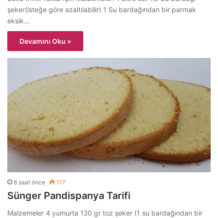
şeker(isteğe göre azaltılabilir) 1 Su bardağından bir parmak
eksik…
Devamını Oku »
6 saat önce
117
Sünger Pandispanya Tarifi
Malzemeler 4 yumurta 120 gr toz şeker (1 su bardağından bir