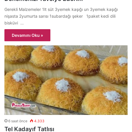
Gerekli Malzemeler 1lt süt 3yemek kaşığı un 3yemek kaşığı
nişasta 2yumurta sarısı 1subardağı şeker 1paket kedi dili
bisküvi …
Devamını Oku »
6 saat önce
4.333
Tel Kadayıf Tatlısı