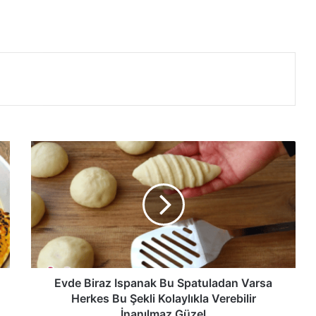
Evde
Biraz
Ispanak
Bu
Spatuladan
Varsa
Herkes
Bu
Şekli
Kolaylıkla
Evde Biraz Ispanak Bu Spatuladan Varsa
Verebilir
Herkes Bu Şekli Kolaylıkla Verebilir
İnanılmaz
İnanılmaz Güzel