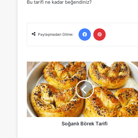
Bu tarifi ne kadar beğendiniz?
Facebook
Pinterest
Paylaşmadan Gitme:
Soğanlı
Börek
Tarifi
Soğanlı Börek Tarifi