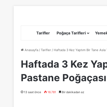
Tarifler
Poğaça Tarifleri
Yemek 
Anasayfa
/
Tarifler
/
Haftada 3 Kez Yaptım Bir Tane Asla 
Haftada 3 Kez Yap
Pastane Poğaçası 
13 saat önce
16.781
Bir dakikadan az