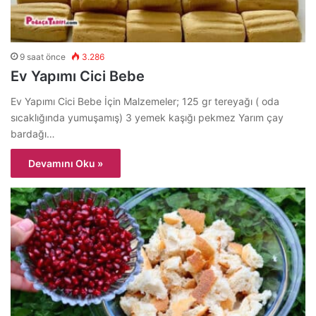
9 saat önce
3.286
Ev Yapımı Cici Bebe
Ev Yapımı Cici Bebe İçin Malzemeler; 125 gr tereyağı ( oda
sıcaklığında yumuşamış) 3 yemek kaşığı pekmez Yarım çay
bardağı…
Devamını Oku »