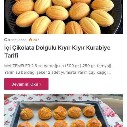
9 saat önce
247
İçi Çikolata Dolgulu Kıyır Kıyır Kurabiye
Tarifi
MALZEMELER 2,5 su bardağı un (500 gr.) 250 gr. tereyağı
Yarım su bardağı şeker 2 adet yumurta Yarım çay kaşığı…
Devamını Oku »