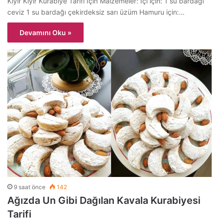
Kıyır Kıyır Kurabiye Tarifi İçin Malzemeler: İçi için: 1 su bardağı
ceviz 1 su bardağı çekirdeksiz sarı üzüm Hamuru için:…
Devamını Oku »
9 saat önce
142
Ağızda Un Gibi Dağılan Kavala Kurabiyesi
Tarifi