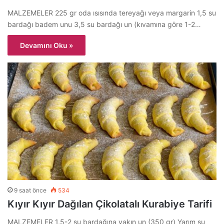
MALZEMELER 225 gr oda ısısında tereyağı veya margarin 1,5 su
bardağı badem unu 3,5 su bardağı un (kıvamına göre 1-2…
Devamını Oku »
9 saat önce
534
Kıyır Kıyır Dağılan Çikolatalı Kurabiye Tarifi
MALZEMELER 1,5-2 su bardağına yakın un (350 gr) Yarım su