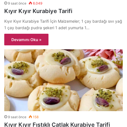
9 saat önce
6.049
Kıyır Kıyır Kurabiye Tarifi
Kıyır Kıyır Kurabiye Tarifi İçin Malzemeler; 1 çay bardağı sıvı yağ
1 çay bardağı pudra şekeri 1 adet yumurta 1…
Devamını Oku »
9 saat önce
158
Kıyır Kıyır Fıstıklı Çatlak Kurabiye Tarifi