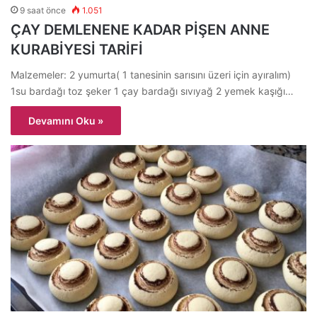
9 saat önce
1.051
ÇAY DEMLENENE KADAR PİŞEN ANNE
KURABİYESİ TARİFİ
Malzemeler: 2 yumurta( 1 tanesinin sarısını üzeri için ayıralım)
1su bardağı toz şeker 1 çay bardağı sıvıyağ 2 yemek kaşığı…
Devamını Oku »