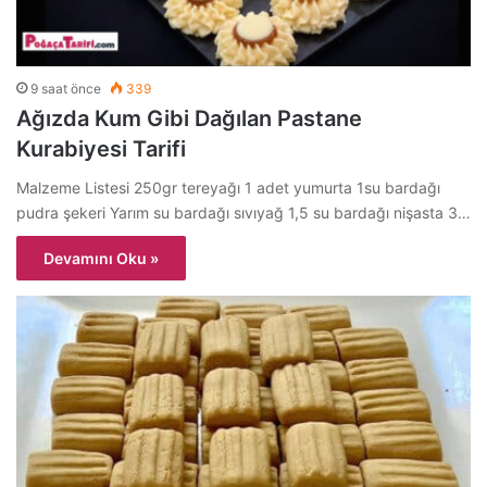
9 saat önce
339
Ağızda Kum Gibi Dağılan Pastane
Kurabiyesi Tarifi
Malzeme Listesi 250gr tereyağı 1 adet yumurta 1su bardağı
pudra şekeri Yarım su bardağı sıvıyağ 1,5 su bardağı nişasta 3…
Devamını Oku »