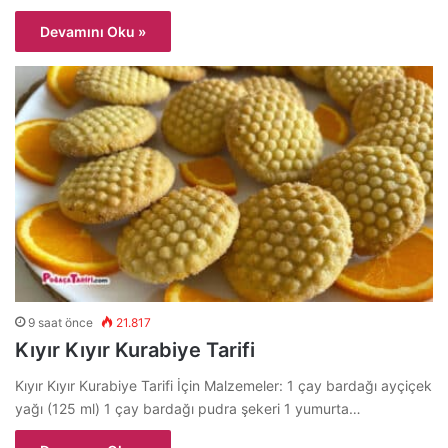
Devamını Oku »
9 saat önce
21.817
Kıyır Kıyır Kurabiye Tarifi
Kıyır Kıyır Kurabiye Tarifi İçin Malzemeler: 1 çay bardağı ayçiçek
yağı (125 ml) 1 çay bardağı pudra şekeri 1 yumurta…