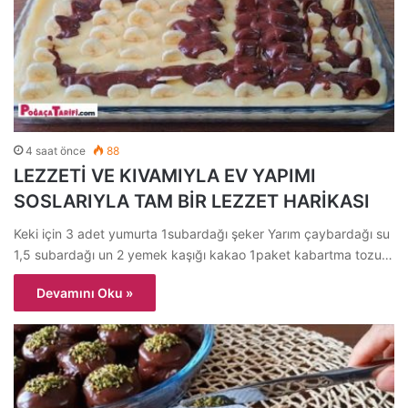
4 saat önce
88
LEZZETİ VE KIVAMIYLA EV YAPIMI
SOSLARIYLA TAM BİR LEZZET HARİKASI
Keki için 3 adet yumurta 1subardağı şeker Yarım çaybardağı su
1,5 subardağı un 2 yemek kaşığı kakao 1paket kabartma tozu…
Devamını Oku »