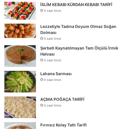
İSLİM KEBABI KÜRDAN KEBABI TARİFİ
4 saat önce
Lezzetiyle Tadına Doyum Olmaz Soğan
Dolması
4 saat önce
Şerbeti Kaynatılmayan Tam Ölçülü İrmik
Helvası
4 saat önce
Lahana Sarması
4 saat önce
AÇMA POĞAÇA TARİFİ
4 saat önce
Fırınsız Kolay Tatlı Tarifi