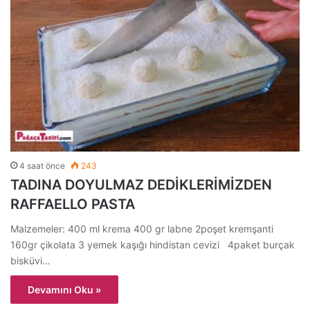
4 saat önce
243
TADINA DOYULMAZ DEDİKLERİMİZDEN
RAFFAELLO PASTA
Malzemeler: 400 ml krema 400 gr labne 2poşet kremşanti
160gr çikolata 3 yemek kaşığı hindistan cevizi 4paket burçak
bisküvi…
Devamını Oku »