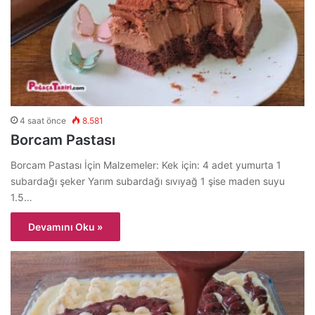
4 saat önce
8.581
Borcam Pastası
Borcam Pastası İçin Malzemeler: Kek için: 4 adet yumurta 1
subardağı şeker Yarım subardağı sıvıyağ 1 şise maden suyu
1.5…
Devamını Oku »