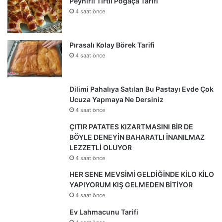
Peynirli Tırtıl Poğaça Tarifi
4 saat önce
Pırasalı Kolay Börek Tarifi
4 saat önce
Dilimi Pahalıya Satılan Bu Pastayı Evde Çok
Ucuza Yapmaya Ne Dersiniz
4 saat önce
ÇITIR PATATES KIZARTMASINI BİR DE
BÖYLE DENEYİN BAHARATLI İNANILMAZ
LEZZETLİ OLUYOR
4 saat önce
HER SENE MEVSİMİ GELDİĞİNDE KİLO KİLO
YAPIYORUM KIŞ GELMEDEN BİTİYOR
4 saat önce
Ev Lahmacunu Tarifi