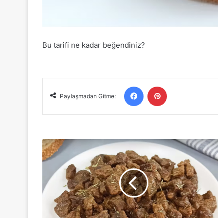
Bu tarifi ne kadar beğendiniz?
Facebook
Pinterest
Paylaşmadan Gitme:
Lokum
Gibi
Et
Kavurma
Tarifi
Et
Kavurmanın
Püf