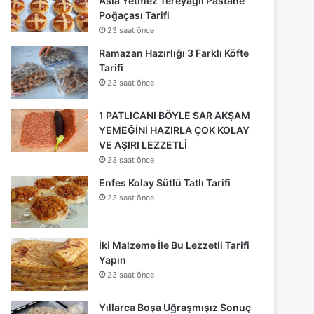
Asla Yetmez Tereyağlı Pastane
Poğaçası Tarifi
23 saat önce
Ramazan Hazırlığı 3 Farklı Köfte
Tarifi
23 saat önce
1 PATLICANI BÖYLE SAR AKŞAM
YEMEĞİNİ HAZIRLA ÇOK KOLAY
VE AŞIRI LEZZETLİ
23 saat önce
Enfes Kolay Sütlü Tatlı Tarifi
23 saat önce
İki Malzeme İle Bu Lezzetli Tarifi
Yapın
23 saat önce
Yıllarca Boşa Uğraşmışız Sonuç