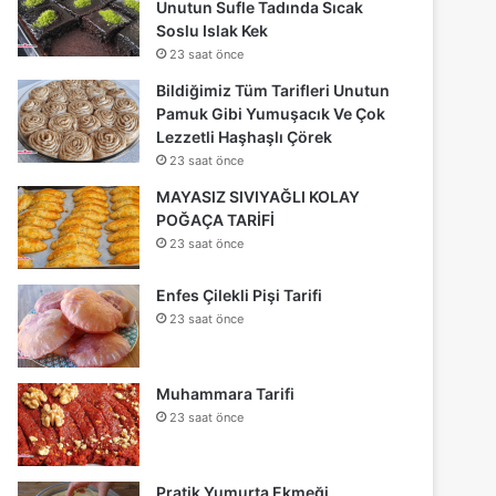
Unutun Sufle Tadında Sıcak
Soslu Islak Kek
23 saat önce
Bildiğimiz Tüm Tarifleri Unutun
Pamuk Gibi Yumuşacık Ve Çok
Lezzetli Haşhaşlı Çörek
23 saat önce
MAYASIZ SIVIYAĞLI KOLAY
POĞAÇA TARİFİ
23 saat önce
Enfes Çilekli Pişi Tarifi
23 saat önce
Muhammara Tarifi
23 saat önce
Pratik Yumurta Ekmeği