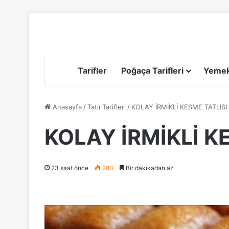
Tarifler
Poğaça Tarifleri
Yemek 
Anasayfa
/
Tatlı Tarifleri
/
KOLAY İRMİKLİ KESME TATLISI 
KOLAY İRMİKLİ KE
23 saat önce
283
Bir dakikadan az