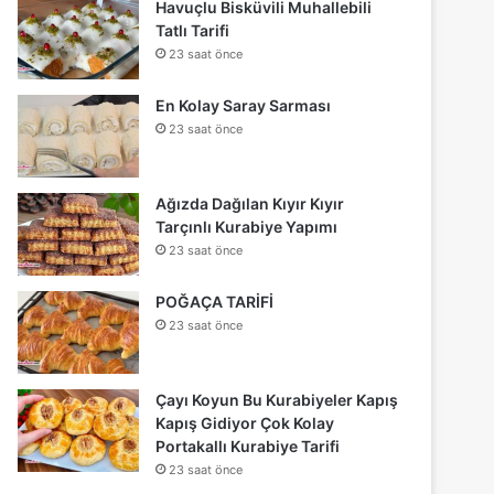
Havuçlu Bisküvili Muhallebili
Tatlı Tarifi
23 saat önce
En Kolay Saray Sarması
23 saat önce
Ağızda Dağılan Kıyır Kıyır
Tarçınlı Kurabiye Yapımı
23 saat önce
POĞAÇA TARİFİ
23 saat önce
Çayı Koyun Bu Kurabiyeler Kapış
Kapış Gidiyor Çok Kolay
Portakallı Kurabiye Tarifi
23 saat önce