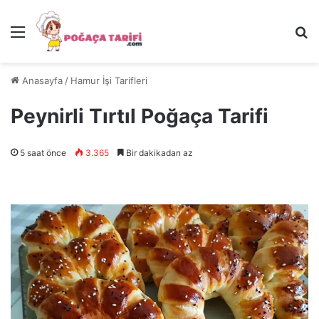
Menü
Ar
Anasayfa
/
Hamur İşi Tarifleri
Peynirli Tırtıl Poğaça Tarifi
5 saat önce
3.365
Bir dakikadan az