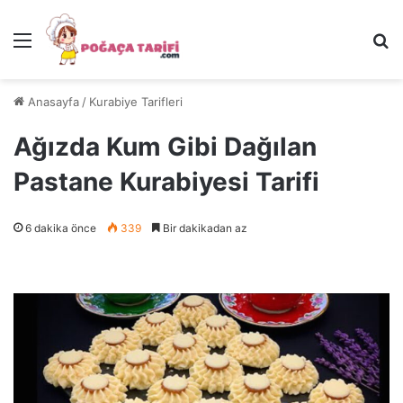
Menü
Ar
Anasayfa
/
Kurabiye Tarifleri
Ağızda Kum Gibi Dağılan
Pastane Kurabiyesi Tarifi
6 dakika önce
339
Bir dakikadan az