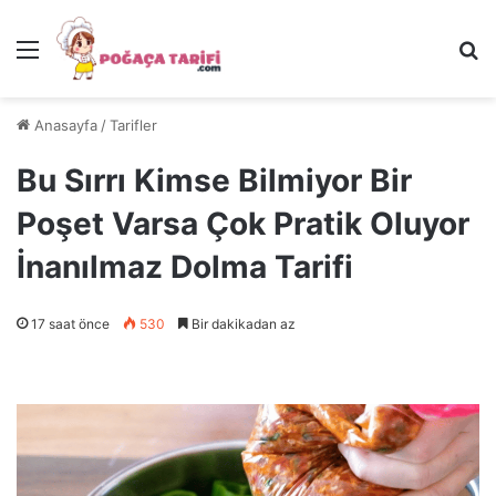
Menü
Ar
Anasayfa
/
Tarifler
Bu Sırrı Kimse Bilmiyor Bir
Poşet Varsa Çok Pratik Oluyor
İnanılmaz Dolma Tarifi
17 saat önce
530
Bir dakikadan az