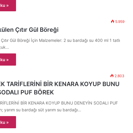
ku »
5.959
külen Çıtır Gül Böreği
Çıtır Gül Böreği İçin Malzemeler: 2 su bardağı su 400 ml 1 tatlı
uçuk…
ku »
2.803
K TARİFLERİNİ BİR KENARA KOYUP BUNU
SODALI PUF BÖREK
RİFLERİNİ BİR KENARA KOYUP BUNU DENEYİN SODALI PUF
n; yarım su bardağı süt yarım su bardağı…
ku »