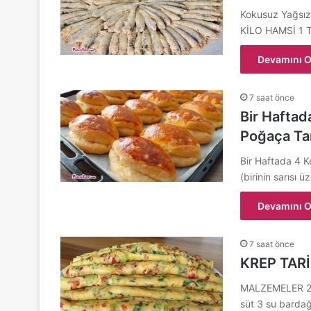
Kokusuz Yağsı
KİLO HAMSİ 1 
Devamını O
7 saat önce
Bir Hafta
Poğaça Tar
Bir Haftada 4 
(birinin sarısı
Devamını O
7 saat önce
KREP TARİ
MALZEMELER 2 yu
süt 3 su barda