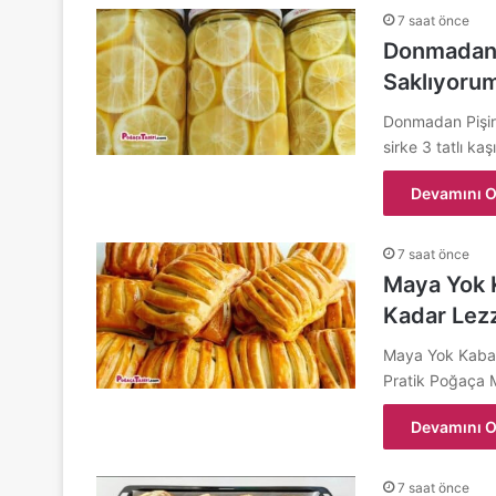
7 saat önce
Donmadan 
Saklıyoru
Donmadan Pişir
sirke 3 tatlı ka
Devamını O
7 saat önce
Maya Yok 
Kadar Lezz
Maya Yok Kabar
Pratik Poğaça 
Devamını O
7 saat önce