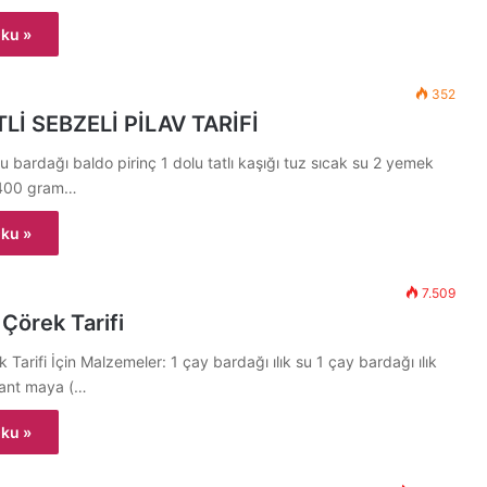
ku »
352
TLİ SEBZELİ PİLAV TARİFİ
u bardağı baldo pirinç 1 dolu tatlı kaşığı tuz sıcak su 2 yemek
ğ 400 gram…
ku »
7.509
 Çörek Tarifi
k Tarifi İçin Malzemeler: 1 çay bardağı ılık su 1 çay bardağı ılık
tant maya (…
ku »