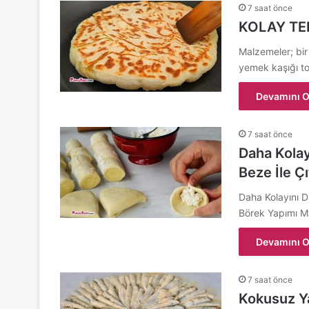
7 saat önce
KOLAY TEL
Malzemeler; bir
yemek kaşığı t
Devamını O
7 saat önce
Daha Kolay
Beze İle Çı
Daha Kolayını D
Börek Yapımı Ma
Devamını O
7 saat önce
Kokusuz Y