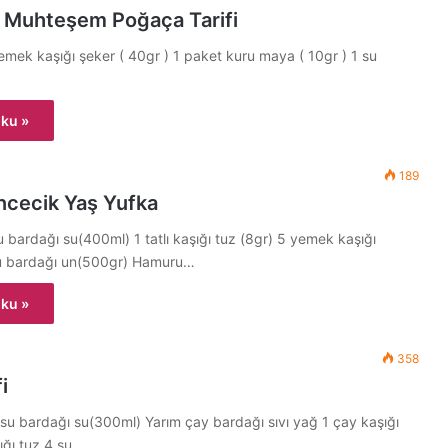
a Muhteşem Poğaça Tarifi
mek kaşığı şeker ( 40gr ) 1 paket kuru maya ( 10gr ) 1 su
ku »
189
İncecik Yaş Yufka
 bardağı su(400ml) 1 tatlı kaşığı tuz (8gr) 5 yemek kaşığı
su bardağı un(500gr) Hamuru…
ku »
358
i
su bardağı su(300ml) Yarım çay bardağı sıvı yağ 1 çay kaşığı
şığı tuz 4 su…