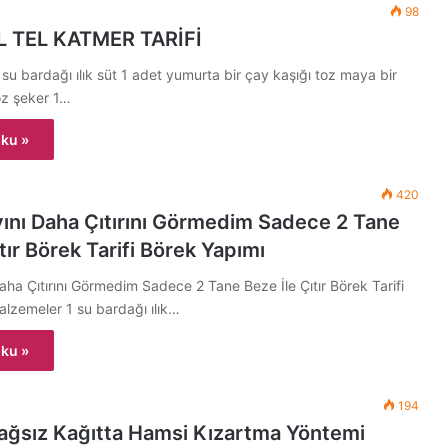
98
 TEL KATMER TARİFİ
 su bardağı ılık süt 1 adet yumurta bir çay kaşığı toz maya bir
oz şeker 1…
ku »
420
ını Daha Çıtırını Görmedim Sadece 2 Tane
tır Börek Tarifi Börek Yapımı
aha Çıtırını Görmedim Sadece 2 Tane Beze İle Çıtır Börek Tarifi
lzemeler 1 su bardağı ılık…
ku »
194
ağsız Kağıtta Hamsi Kızartma Yöntemi