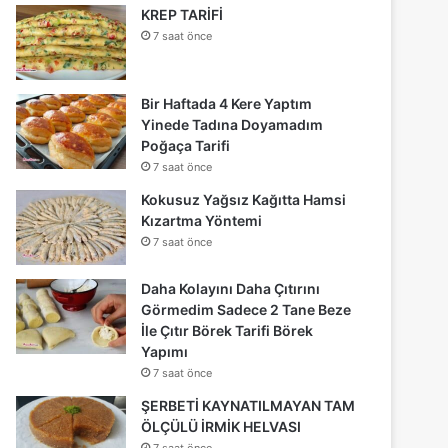
KREP TARİFİ
7 saat önce
Bir Haftada 4 Kere Yaptım
Yinede Tadına Doyamadım
Poğaça Tarifi
7 saat önce
Kokusuz Yağsız Kağıtta Hamsi
Kızartma Yöntemi
7 saat önce
Daha Kolayını Daha Çıtırını
Görmedim Sadece 2 Tane Beze
İle Çıtır Börek Tarifi Börek
Yapımı
7 saat önce
ŞERBETİ KAYNATILMAYAN TAM
ÖLÇÜLÜ İRMİK HELVASI
7 saat önce