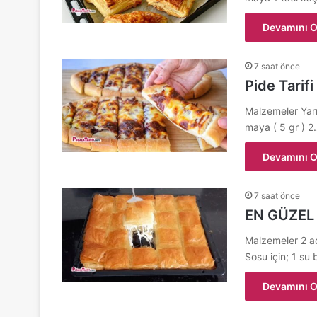
Devamını O
7 saat önce
Pide Tarifi
Malzemeler Yarı
maya ( 5 gr ) 
Devamını O
7 saat önce
EN GÜZEL 
Malzemeler 2 ad
Sosu için; 1 su
Devamını O