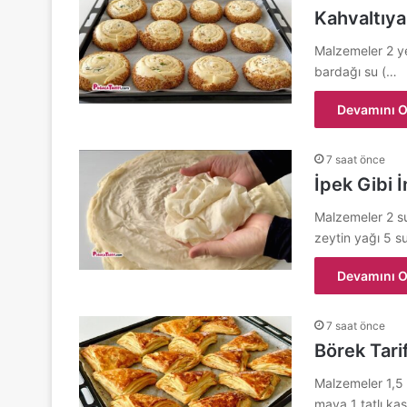
Kahvaltıy
Malzemeler 2 ye
bardağı su (…
Devamını O
7 saat önce
İpek Gibi 
Malzemeler 2 su
zeytin yağı 5 
Devamını O
7 saat önce
Börek Tarif
Malzemeler 1,5 
maya 1 tatlı ka