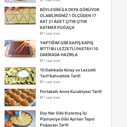
BÖYLESİNİ İLK DEFA GÖRÜYOR
OLABİLİRSİNİZ 1 ÖLÇÜDEN 17
KAT 21 ADET ÇITIR ÇITIR
KATMER POĞAÇA
7 saat önce
YAPTIĞIM GİBİ KAPIŞ KAPIŞ
BİTTİ BU LEZZETLİ PASTAYI 10
DAKİKADA HAZIRLA
7 saat önce
10 Dakikada Kolay ve Lezzetli
Tarif Kahvaltılık Tarifi
7 saat önce
Portakallı Anne Kurabiyesi Tarifi
7 saat önce
Dışı Nar Gibi Kızarmış İçi
Pişmaniye Gibi Ayrılan Tepsi
Poğaçası Tarifi