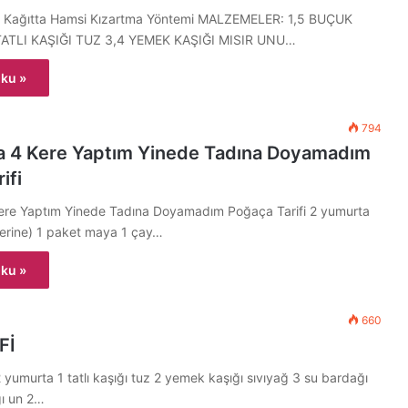
z Kağıtta Hamsi Kızartma Yöntemi MALZEMELER: 1,5 BUÇUK
TATLI KAŞIĞI TUZ 3,4 YEMEK KAŞIĞI MISIR UNU…
ku »
794
da 4 Kere Yaptım Yinede Tadına Doyamadım
ifi
Kere Yaptım Yinede Tadına Doyamadım Poğaça Tarifi 2 yumurta
 üzerine) 1 paket maya 1 çay…
ku »
660
Fİ
murta 1 tatlı kaşığı tuz 2 yemek kaşığı sıvıyağ 3 su bardağı
ğı un 2…