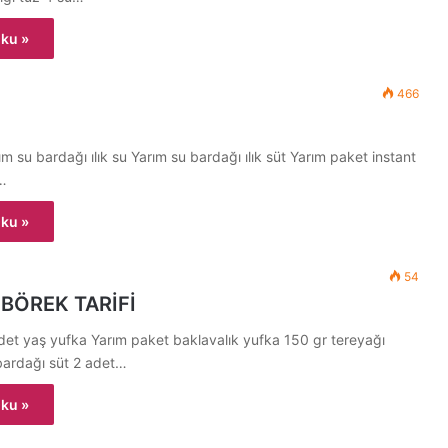
ku »
466
m su bardağı ılık su Yarım su bardağı ılık süt Yarım paket instant
2…
ku »
54
BÖREK TARİFİ
et yaş yufka Yarım paket baklavalık yufka 150 gr tereyağı
 bardağı süt 2 adet…
ku »