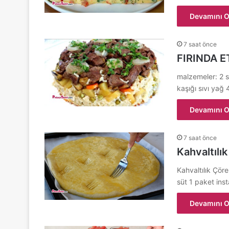
Devamını O
7 saat önce
FIRINDA E
malzemeler: 2 s
kaşığı sıvı ya
Devamını O
7 saat önce
Kahvaltılık
Kahvaltılık Çöre
süt 1 paket ins
Devamını O