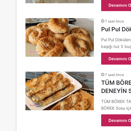
Devamını O
7 saat önce
Pul Pul Dö
Pul Pul Dökülen 
kaşığı tuz 5 b
Devamını O
7 saat önce
TÜM BÖRE
DENEYİN 
TÜM BÖREK TA
BÖREK Sosu içi
Devamını O