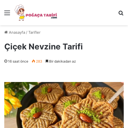
Menü
Ar
Anasayfa
/
Tarifler
Çiçek Nevzine Tarifi
16 saat önce
283
Bir dakikadan az