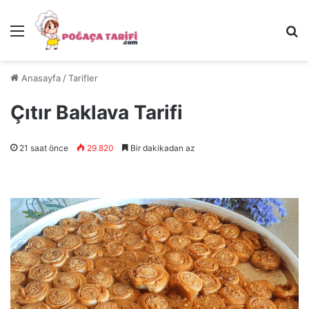
Menü
Ar
Anasayfa
/
Tarifler
Çıtır Baklava Tarifi
21 saat önce
29.820
Bir dakikadan az