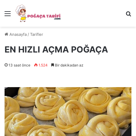
Menü
Ar
Anasayfa
/
Tarifler
EN HIZLI AÇMA POĞAÇA
13 saat önce
1.524
Bir dakikadan az