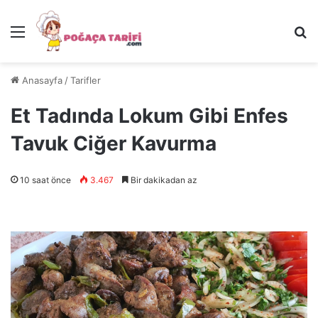
Menü
Ar
Anasayfa
/
Tarifler
Et Tadında Lokum Gibi Enfes
Tavuk Ciğer Kavurma
10 saat önce
3.467
Bir dakikadan az