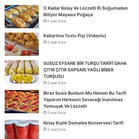
O Kadar Kolay Ve Lezzetli Ki Soğumadan
Bitiyor Mayasız Poğaça
2 saat önce
Kabartma Tozlu Pişi (Videolu)
2 saat önce
SUSUZ EFSANE BİR TURŞU TARİFİ DAHA
ÇITIR ÇITIR SAPSARI YAĞLI BİBER
TURŞUSU
2 saat önce
Biraz Sosis Buldum Mu Hemen Bu Tarifi
Yaparım Herkesin Seveceği İnanılmaz
Yumuşak Ve Lezzetli
2 saat önce
Kolay Kışlık Domates Konservesi Tarifi
2 saat önce