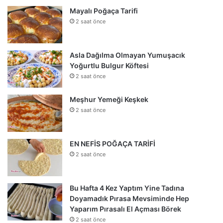
Mayalı Poğaça Tarifi
2 saat önce
Asla Dağılma Olmayan Yumuşacık
Yoğurtlu Bulgur Köftesi
2 saat önce
Meşhur Yemeği Keşkek
2 saat önce
EN NEFİS POĞAÇA TARİFİ
2 saat önce
Bu Hafta 4 Kez Yaptım Yine Tadına
Doyamadık Pırasa Mevsiminde Hep
Yaparım Pırasalı El Açması Börek
2 saat önce