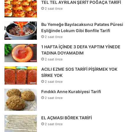
TEL TEL AYRILAN ŞERİT POĞAÇA TARİFİ
2 saat önce
Bu Yemeğe Bayılacaksınız Patates Püresi
Eşliğinde Lokum Gibi Bonfile Tarifi
2 saat önce
1 HAFTA İÇİNDE 3 DEFA YAPTIM YİNEDE
TADINA DOYAMADIM
2 saat önce
ACILI EZME SOS TARİFİ PİŞİRMEK YOK
SİRKE YOK
2 saat önce
Fındıklı Anne Kurabiyesi Tarifi
2 saat önce
EL AÇMASI BÖREK TARİFİ
2 saat önce