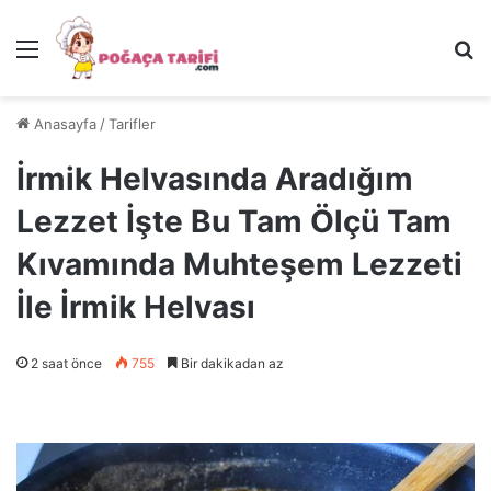
Menü
Ar
Anasayfa
/
Tarifler
İrmik Helvasında Aradığım
Lezzet İşte Bu Tam Ölçü Tam
Kıvamında Muhteşem Lezzeti
İle İrmik Helvası
2 saat önce
755
Bir dakikadan az