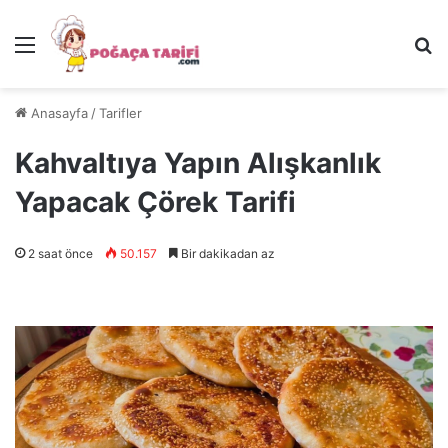
Menü
Ar
Anasayfa
/
Tarifler
Kahvaltıya Yapın Alışkanlık
Yapacak Çörek Tarifi
2 saat önce
50.157
Bir dakikadan az