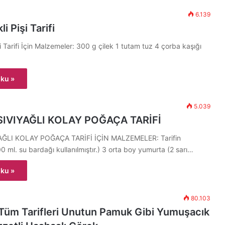
6.139
i Pişi Tarifi
şi Tarifi İçin Malzemeler: 300 g çilek 1 tutam tuz 4 çorba kaşığı
ku »
5.039
SIVIYAĞLI KOLAY POĞAÇA TARİFİ
AĞLI KOLAY POĞAÇA TARİFİ İÇİN MALZEMELER: Tarifin
0 ml. su bardağı kullanılmıştır.) 3 orta boy yumurta (2 sarı…
ku »
80.103
 Tüm Tarifleri Unutun Pamuk Gibi Yumuşacık