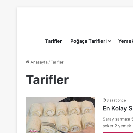
Tarifler
Poğaça Tarifleri
Yemek 
Anasayfa
/
Tarifler
Tarifler
8 saat önce
En Kolay S
Saray sarması 5
şeker 2 yemek 