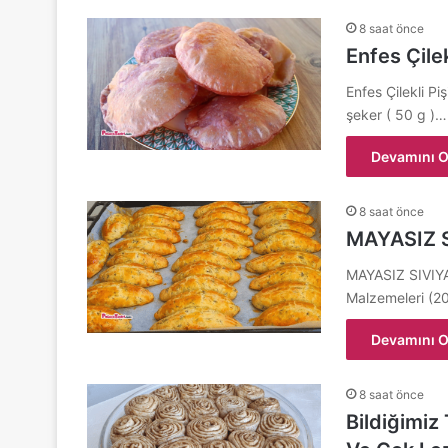
8 saat önce
Enfes Çilekl
Enfes Çilekli Pi
şeker ( 50 g )…
Devamını O
8 saat önce
MAYASIZ 
MAYASIZ SIVIY
Malzemeleri (20
Devamını O
8 saat önce
Bildiğimiz