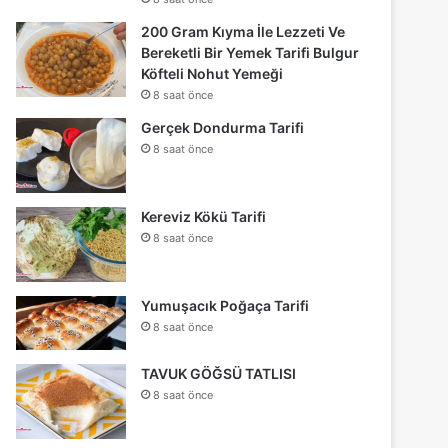
200 Gram Kıyma İle Lezzeti Ve
Bereketli Bir Yemek Tarifi Bulgur
Köfteli Nohut Yemeği
8 saat önce
Gerçek Dondurma Tarifi
8 saat önce
Kereviz Kökü Tarifi
8 saat önce
Yumuşacık Poğaça Tarifi
8 saat önce
TAVUK GÖĞSÜ TATLISI
8 saat önce