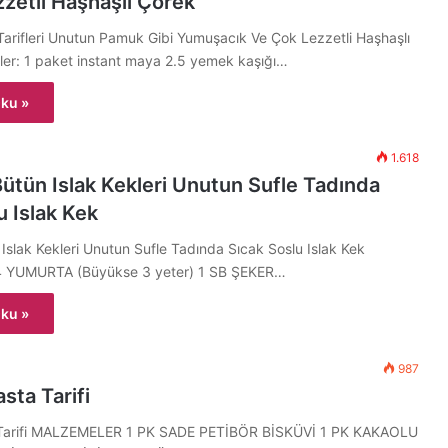
zetli Haşhaşlı Çörek
Tarifleri Unutun Pamuk Gibi Yumuşacık Ve Çok Lezzetli Haşhaşlı
er: 1 paket instant maya 2.5 yemek kaşığı…
ku »
1.618
 Bütün Islak Kekleri Unutun Sufle Tadında
u Islak Kek
n Islak Kekleri Unutun Sufle Tadında Sıcak Soslu Islak Kek
YUMURTA (Büyükse 3 yeter) 1 SB ŞEKER…
ku »
987
asta Tarifi
a Tarifi MALZEMELER 1 PK SADE PETİBÖR BİSKÜVİ 1 PK KAKAOLU