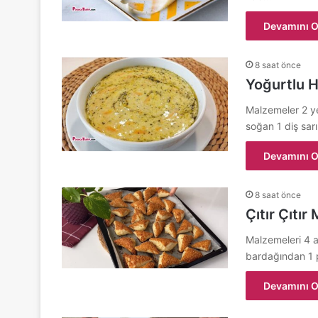
Devamını O
8 saat önce
Yoğurtlu H
Malzemeler 2 y
soğan 1 diş sa
Devamını O
8 saat önce
Çıtır Çıtır
Malzemeleri 4 
bardağından 1 
Devamını O