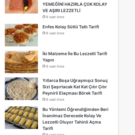
YEMEĞİNİ HAZIRLA ÇOK KOLAY
VE AŞIRI LEZZETLİ
8 saat önce
Enfes Kolay Sütlü Tatlı Tarifi
8 saat önce
İki Malzeme İle Bu Lezzetli Tarifi
Yapın
8 saat önce
Yıllarca Boşa Uğraşmışız Sonuç
Sizi Şaşırtacak Kat Kat Çıtır Çıtır
Peynirli Elaçması Börek Tarifi
8 saat önce
Bu Yöntemi Öğrendiğimden Beri
İnanılmaz Derecede Kolay Ve
Lezzetli Oluyor Tahinli Açma
Tarifi
8 saat önce