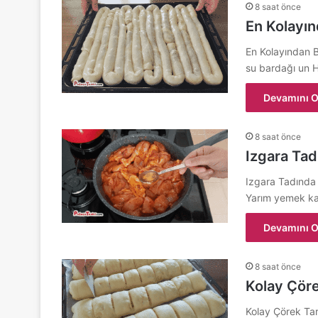
8 saat önce
En Kolayın
En Kolayından Bö
su bardağı un
Devamını O
8 saat önce
Izgara Ta
Izgara Tadında 
Yarım yemek kaş
Devamını O
8 saat önce
Kolay Çöre
Kolay Çörek Tari