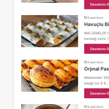
Devamını O
8 saat önce
Havuçlu Bis
MALZEMELER 10 t
bardağı ceviz 
Devamını O
8 saat önce
Orjınal Pa
Malzemeler 300 
kaşığı tuz 6 6…
Devamını O
8 saat önce