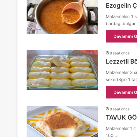
Ezogelin Ç
Malzemeler: 1 s
bardagi bulgur
Devamını O
8 saat önce
Lezzetli Bö
Malzemeler 3 su 
şeker(8gr) 1 ta
Devamını O
8 saat önce
TAVUK GÖ
Malzemeler 1 lt
100…