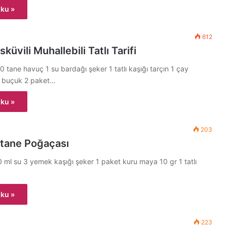
ku »
612
küvili Muhallebili Tatlı Tarifi
ane havuç 1 su bardağı şeker 1 tatlı kaşığı tarçın 1 çay
1 buçuk 2 paket…
ku »
203
stane Poğaçası
ml su 3 yemek kaşığı şeker 1 paket kuru maya 10 gr 1 tatlı
ku »
223