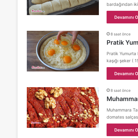
bardağından i
Devamını O
8 saat önce
Pratik Yu
Pratik Yumurta E
kaşığı şeker ( 
Devamını O
8 saat önce
Muhammara
Muhammara Tarif
domates salçası 
Devamını O