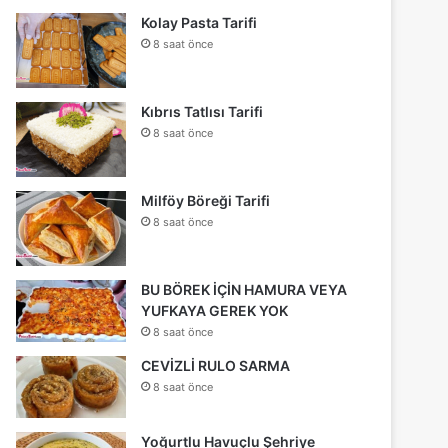
Kolay Pasta Tarifi
8 saat önce
Kıbrıs Tatlısı Tarifi
8 saat önce
Milföy Böreği Tarifi
8 saat önce
BU BÖREK İÇİN HAMURA VEYA
YUFKAYA GEREK YOK
8 saat önce
CEVİZLİ RULO SARMA
8 saat önce
Yoğurtlu Havuçlu Şehriye