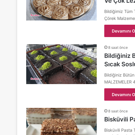
Ve Çok Lez
Bildiğimiz Tüm 
Çörek Malzemel
Devamını O
8 saat önce
Bildiğiniz
Sıcak Sosl
Bildiğiniz Bütü
MALZEMELER 4 
Devamını O
8 saat önce
Bisküvili P
Bisküvili Past