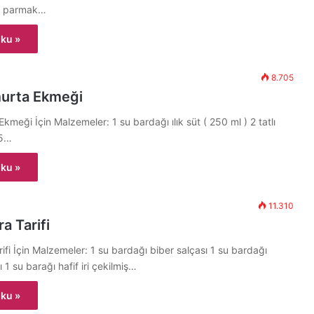
ki parmak…
ku »
8.705
murta Ekmeği
kmeği İçin Malzemeler: 1 su bardağı ılık süt ( 250 ml ) 2 tatlı
15…
ku »
11.310
 Tarifi
i İçin Malzemeler: 1 su bardağı biber salçası 1 su bardağı
1 su barağı hafif iri çekilmiş…
ku »