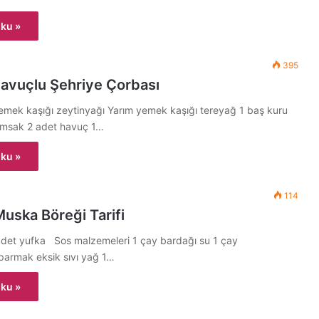
ku »
395
avuçlu Şehriye Çorbası
emek kaşığı zeytinyağı Yarım yemek kaşığı tereyağ 1 baş kuru
rımsak 2 adet havuç 1…
ku »
114
 Muska Böreği Tarifi
adet yufka Sos malzemeleri 1 çay bardağı su 1 çay
parmak eksik sıvı yağ 1…
ku »