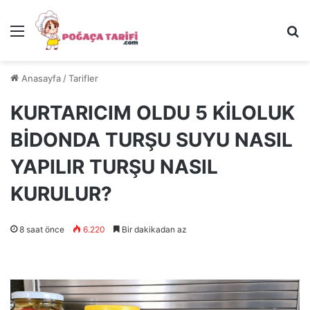
Menü
Ar
Anasayfa
/
Tarifler
KURTARICIM OLDU 5 KİLOLUK
BİDONDA TURŞU SUYU NASIL
YAPILIR TURŞU NASIL
KURULUR?
8 saat önce
6.220
Bir dakikadan az