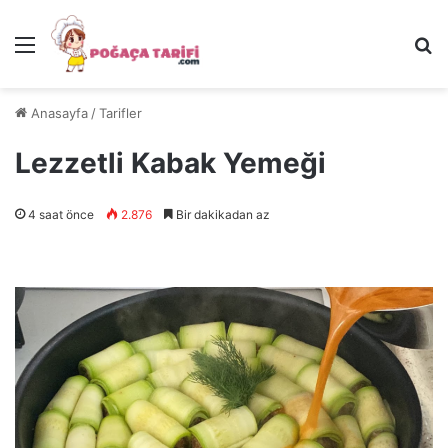
Menü
Ar
Anasayfa
/
Tarifler
Lezzetli Kabak Yemeği
4 saat önce
2.876
Bir dakikadan az