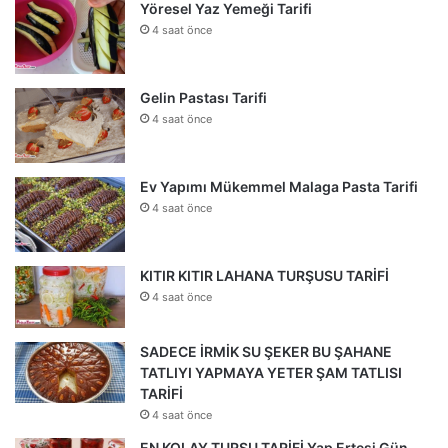
Yöresel Yaz Yemeği Tarifi
4 saat önce
Gelin Pastası Tarifi
4 saat önce
Ev Yapımı Mükemmel Malaga Pasta Tarifi
4 saat önce
KITIR KITIR LAHANA TURŞUSU TARİFİ
4 saat önce
SADECE İRMİK SU ŞEKER BU ŞAHANE
TATLIYI YAPMAYA YETER ŞAM TATLISI
TARİFİ
4 saat önce
EN KOLAY TURŞU TARİFİ Yap Ertesi Gün