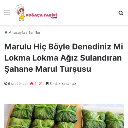
Menü
Ar
Anasayfa
/
Tarifler
Marulu Hiç Böyle Denediniz Mi
Lokma Lokma Ağız Sulandıran
Şahane Marul Turşusu
6 saat önce
4.121
Bir dakikadan az