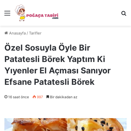
Menü
Ar
Anasayfa
/
Tarifler
Özel Sosuyla Öyle Bir
Patatesli Börek Yaptım Ki
Yıyenler El Açması Sanıyor
Efsane Patatesli Börek
16 saat önce
997
Bir dakikadan az