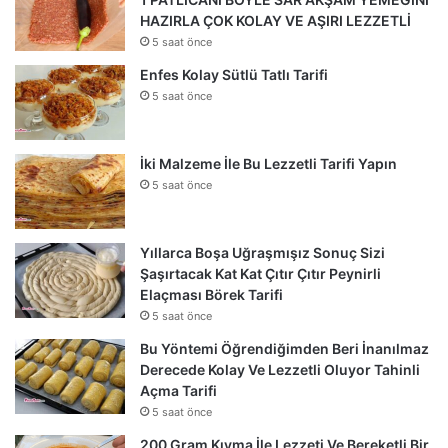
HAZIRLA ÇOK KOLAY VE AŞIRI LEZZETLİ
5 saat önce
Enfes Kolay Sütlü Tatlı Tarifi
5 saat önce
İki Malzeme İle Bu Lezzetli Tarifi Yapın
5 saat önce
Yıllarca Boşa Uğraşmışız Sonuç Sizi
Şaşırtacak Kat Kat Çıtır Çıtır Peynirli
Elaçması Börek Tarifi
5 saat önce
Bu Yöntemi Öğrendiğimden Beri İnanılmaz
Derecede Kolay Ve Lezzetli Oluyor Tahinli
Açma Tarifi
5 saat önce
200 Gram Kıyma İle Lezzeti Ve Bereketli Bir