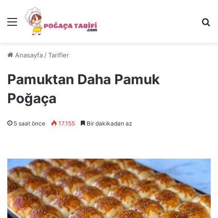
Menü
Ar
Anasayfa
/
Tarifler
Pamuktan Daha Pamuk
Poğaça
5 saat önce
17.155
Bir dakikadan az