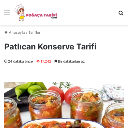
Menü
Ar
Anasayfa
/
Tarifler
Patlıcan Konserve Tarifi
24 dakika önce
17.242
Bir dakikadan az