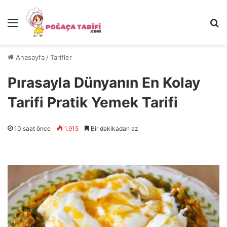
Menü
Ar
Anasayfa
/
Tarifler
Pırasayla Dünyanın En Kolay
Tarifi Pratik Yemek Tarifi
10 saat önce
1.915
Bir dakikadan az