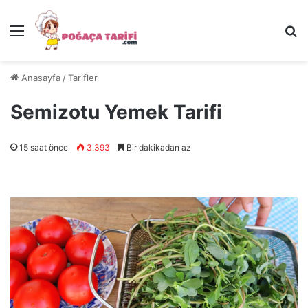
Menü
Ar
Anasayfa
/
Tarifler
Semizotu Yemek Tarifi
15 saat önce
3.393
Bir dakikadan az