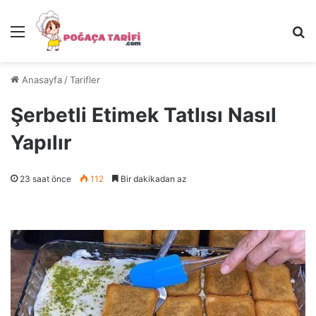
Menü
Ar
Anasayfa
/
Tarifler
Şerbetli Etimek Tatlısı Nasıl
Yapılır
23 saat önce
112
Bir dakikadan az