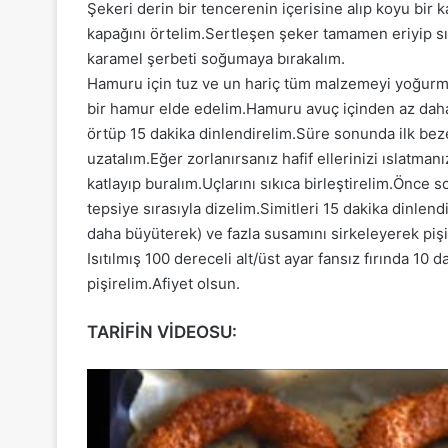
Şekeri derin bir tencerenin içerisine alıp koyu bir
kapağını örtelim.Sertleşen şeker tamamen eriyip sıv
karamel şerbeti soğumaya bırakalım.
Hamuru için tuz ve un hariç tüm malzemeyi yoğurma k
bir hamur elde edelim.Hamuru avuç içinden az daha
örtüp 15 dakika dinlendirelim.Süre sonunda ilk be
uzatalım.Eğer zorlanırsanız hafif ellerinizi ıslatma
katlayıp buralım.Uçlarını sıkıca birleştirelim.Önc
tepsiye sırasıyla dizelim.Simitleri 15 dakika dinlend
daha büyüterek) ve fazla susamını sirkeleyerek pişi
Isıtılmış 100 dereceli alt/üst ayar fansız fırında 10 
pişirelim.Afiyet olsun.
TARİFİN VİDEOSU: