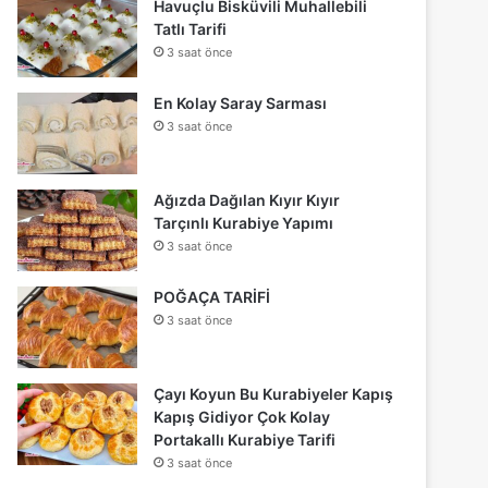
Havuçlu Bisküvili Muhallebili
Tatlı Tarifi
3 saat önce
En Kolay Saray Sarması
3 saat önce
Ağızda Dağılan Kıyır Kıyır
Tarçınlı Kurabiye Yapımı
3 saat önce
POĞAÇA TARİFİ
3 saat önce
Çayı Koyun Bu Kurabiyeler Kapış
Kapış Gidiyor Çok Kolay
Portakallı Kurabiye Tarifi
3 saat önce