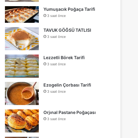
Yumuşacık Poğaça Tarifi
3 saat önce
TAVUK GÖĞSÜ TATLISI
3 saat önce
Lezzetli Börek Tarifi
3 saat önce
Ezogelin Çorbası Tarifi
3 saat önce
Orjınal Pastane Poğaçası
3 saat önce