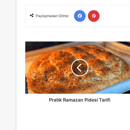
Facebook
Pinterest
Paylaşmadan Gitme:
Pratik
Ramazan
Pidesi
Tarifi
Pratik Ramazan Pidesi Tarifi