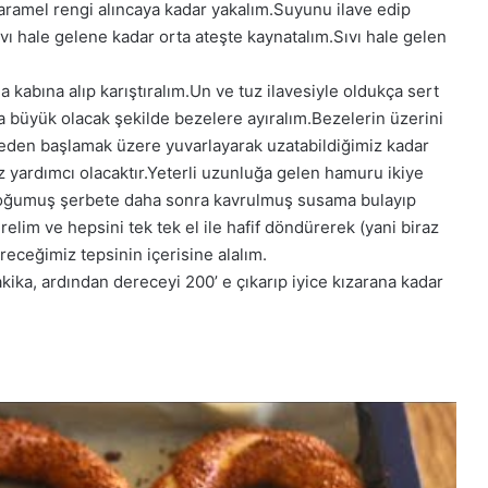
 karamel rengi alıncaya kadar yakalım.Suyunu ilave edip
ı hale gelene kadar orta ateşte kaynatalım.Sıvı hale gelen
abına alıp karıştıralım.Un ve tuz ilavesiyle oldukça sert
 büyük olacak şekilde bezelere ayıralım.Bezelerin üzerini
zeden başlamak üzere yuvarlayarak uzatabildiğimiz kadar
nız yardımcı olacaktır.Yeterli uzunluğa gelen hamuru ikiye
e soğumuş şerbete daha sonra kavrulmuş susama bulayıp
irelim ve hepsini tek tek el ile hafif döndürerek (yani biraz
receğimiz tepsinin içerisine alalım.
dakika, ardından dereceyi 200’ e çıkarıp iyice kızarana kadar