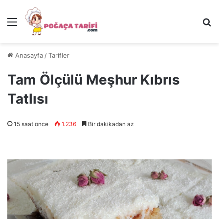
Menü
Ar
Anasayfa
/
Tarifler
Tam Ölçülü Meşhur Kıbrıs
Tatlısı
15 saat önce
1.236
Bir dakikadan az