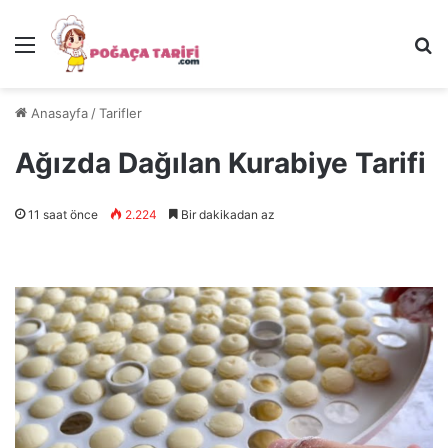
Menü
Ar
Anasayfa
/
Tarifler
Ağızda Dağılan Kurabiye Tarifi
11 saat önce
2.224
Bir dakikadan az