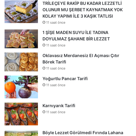
TRİLEÇEYE RAKİP BU KADAR LEZZETLİ
OLUNUR MU ŞERBET KAYNATMAK YOK
KOLAY YAPIMI İLE 3 KAŞIK TATLISI
11 saat önce
1 ŞİŞE MADEN SUYU İLE TADINA
DOYULMAZ ŞAHANE BİR LEZZET
11 saat önce
Oklavasız Merdanesiz El Açması Çıtır
Börek Tarifi
11 saat önce
Yoğurtlu Pancar Tarifi
11 saat önce
Karnıyarık Tarifi
11 saat önce
Böyle Lezzet Görülmedi Fırında Lahana