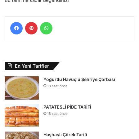
Bu tarifi ne kadar beğendiniz?
Facebook
Pinterest
WhatsApp
En Yeni Tarifler
Yoğurtlu Havuçlu Şehriye Çorbası
18 saat önce
PATATESLİ PİDE TARİFİ
18 saat önce
Haşhaşlı Çörek Tarifi