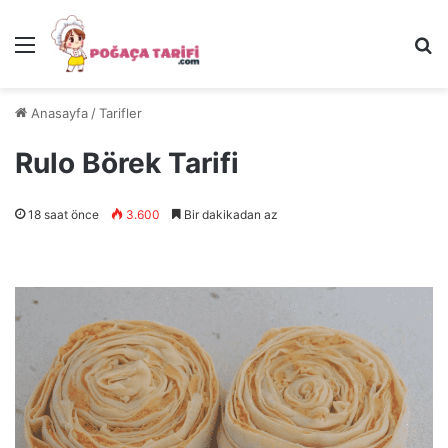
Menü
Ar
Anasayfa
/
Tarifler
Rulo Börek Tarifi
18 saat önce
3.600
Bir dakikadan az