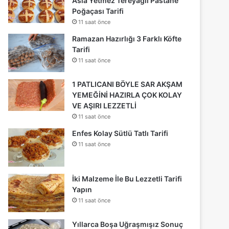
Asla Yetmez Tereyağlı Pastane
Poğaçası Tarifi
11 saat önce
Ramazan Hazırlığı 3 Farklı Köfte
Tarifi
11 saat önce
1 PATLICANI BÖYLE SAR AKŞAM
YEMEĞİNİ HAZIRLA ÇOK KOLAY
VE AŞIRI LEZZETLİ
11 saat önce
Enfes Kolay Sütlü Tatlı Tarifi
11 saat önce
İki Malzeme İle Bu Lezzetli Tarifi
Yapın
11 saat önce
Yıllarca Boşa Uğraşmışız Sonuç