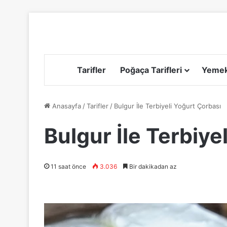
Tarifler
Poğaça Tarifleri
Yemek 
Anasayfa
/
Tarifler
/
Bulgur İle Terbiyeli Yoğurt Çorbası
Bulgur İle Terbiye
11 saat önce
3.036
Bir dakikadan az