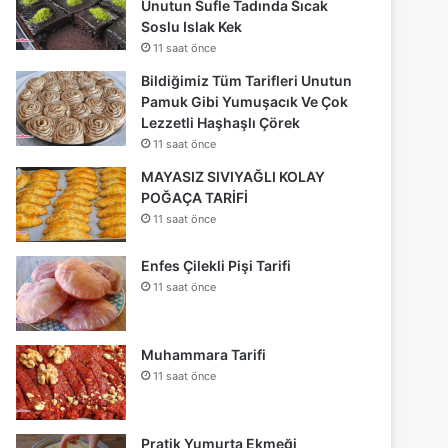
Unutun Sufle Tadında Sıcak
Soslu Islak Kek
11 saat önce
Bildiğimiz Tüm Tarifleri Unutun
Pamuk Gibi Yumuşacık Ve Çok
Lezzetli Haşhaşlı Çörek
11 saat önce
MAYASIZ SIVIYAĞLI KOLAY
POĞAÇA TARİFİ
11 saat önce
Enfes Çilekli Pişi Tarifi
11 saat önce
Muhammara Tarifi
11 saat önce
Pratik Yumurta Ekmeği