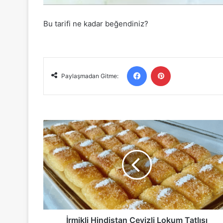
Bu tarifi ne kadar beğendiniz?
Facebook
Pinterest
Paylaşmadan Gitme:
İrmikli
Hindistan
Cevizli
Lokum
Tatlısı
İrmikli Hindistan Cevizli Lokum Tatlısı