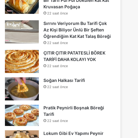
Bir Tarif Pul Pul Dökülen Kat Kat
Kruvasan Poğaça
22 saat önce
Sırrını Veriyorum Bu Tarifi Çok
Az Kişi Biliyor Ünlü Bir Şeften
Öğrendiğim Kat Kat Talaş Böreği
22 saat önce
ÇITIR ÇITIR PATATESLİ BÖREK
TARİFİ DAHA KOLAYI YOK
22 saat önce
Soğan Halkası Tarifi
22 saat önce
Pratik Peynirli Boşnak Böreği
Tarifi
22 saat önce
Lokum Gibi Ev Yapımı Peynir