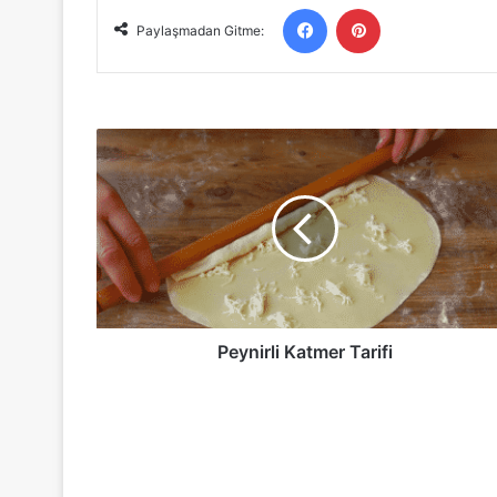
Facebook
Pinterest
Paylaşmadan Gitme:
Peynirli
Katmer
Tarifi
Peynirli Katmer Tarifi