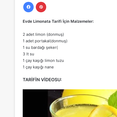
Facebook
Pinterest
Evde Limonata Tarifi İçin Malzemeler:
2 adet limon (donmuş)
1 adet portakal(donmuş)
1 su bardağı şeker(
3 lt su
1 çay kaşığı limon tuzu
1 çay kaşığı nane
TARİFİN VİDEOSU: