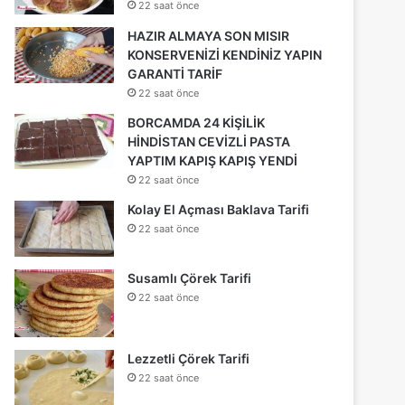
22 saat önce
HAZIR ALMAYA SON MISIR
KONSERVENİZİ KENDİNİZ YAPIN
GARANTİ TARİF
22 saat önce
BORCAMDA 24 KİŞİLİK
HİNDİSTAN CEVİZLİ PASTA
YAPTIM KAPIŞ KAPIŞ YENDİ
22 saat önce
Kolay El Açması Baklava Tarifi
22 saat önce
Susamlı Çörek Tarifi
22 saat önce
Lezzetli Çörek Tarifi
22 saat önce