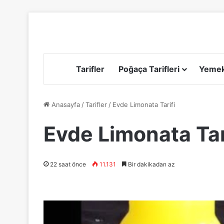
Tarifler
Poğaça Tarifleri
Yemek 
Anasayfa
/
Tarifler
/
Evde Limonata Tarifi
Evde Limonata Tar
22 saat önce
11.131
Bir dakikadan az