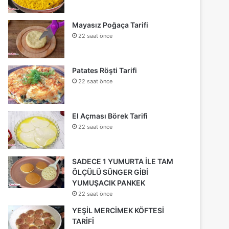
Mayasız Poğaça Tarifi
22 saat önce
Patates Röşti Tarifi
22 saat önce
El Açması Börek Tarifi
22 saat önce
SADECE 1 YUMURTA İLE TAM
ÖLÇÜLÜ SÜNGER GİBİ
YUMUŞACIK PANKEK
22 saat önce
YEŞİL MERCİMEK KÖFTESİ
TARİFİ