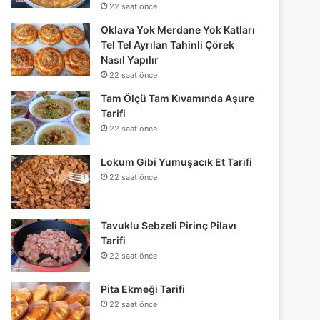
22 saat önce
Oklava Yok Merdane Yok Katları
Tel Tel Ayrılan Tahinli Çörek
Nasıl Yapılır
22 saat önce
Tam Ölçü Tam Kıvamında Aşure
Tarifi
22 saat önce
Lokum Gibi Yumuşacık Et Tarifi
22 saat önce
Tavuklu Sebzeli Pirinç Pilavı
Tarifi
22 saat önce
Pita Ekmeği Tarifi
22 saat önce