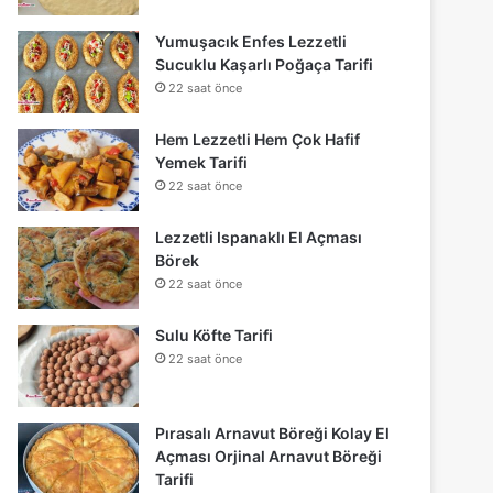
Yumuşacık Enfes Lezzetli
Sucuklu Kaşarlı Poğaça Tarifi
22 saat önce
Hem Lezzetli Hem Çok Hafif
Yemek Tarifi
22 saat önce
Lezzetli Ispanaklı El Açması
Börek
22 saat önce
Sulu Köfte Tarifi
22 saat önce
Pırasalı Arnavut Böreği Kolay El
Açması Orjinal Arnavut Böreği
Tarifi