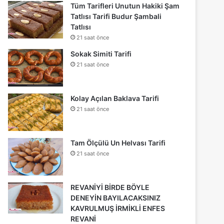
Tüm Tarifleri Unutun Hakiki Şam
Tatlısı Tarifi Budur Şambali
Tatlısı
21 saat önce
Sokak Simiti Tarifi
21 saat önce
Kolay Açılan Baklava Tarifi
21 saat önce
Tam Ölçülü Un Helvası Tarifi
21 saat önce
REVANİYİ BİRDE BÖYLE
DENEYİN BAYILACAKSINIZ
KAVRULMUŞ İRMİKLİ ENFES
REVANİ