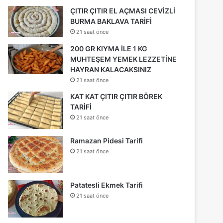
ÇITIR ÇITIR EL AÇMASI CEVİZLİ
BURMA BAKLAVA TARİFİ
21 saat önce
200 GR KIYMA İLE 1 KG
MUHTEŞEM YEMEK LEZZETİNE
HAYRAN KALACAKSINIZ
21 saat önce
KAT KAT ÇITIR ÇITIR BÖREK
TARİFİ
21 saat önce
Ramazan Pidesi Tarifi
21 saat önce
Patatesli Ekmek Tarifi
21 saat önce