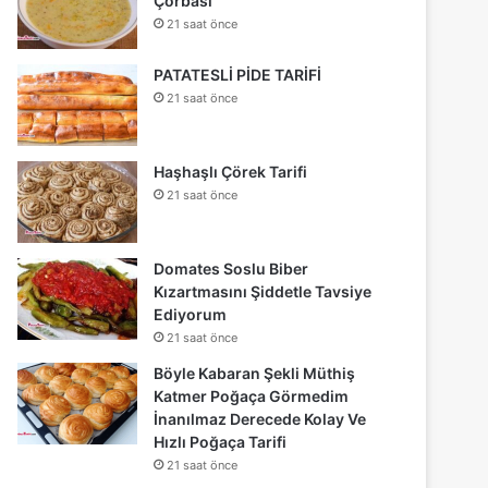
Çorbası
21 saat önce
PATATESLİ PİDE TARİFİ
21 saat önce
Haşhaşlı Çörek Tarifi
21 saat önce
Domates Soslu Biber
Kızartmasını Şiddetle Tavsiye
Ediyorum
21 saat önce
Böyle Kabaran Şekli Müthiş
Katmer Poğaça Görmedim
İnanılmaz Derecede Kolay Ve
Hızlı Poğaça Tarifi
21 saat önce