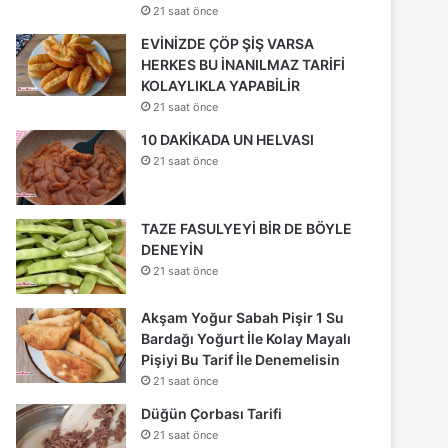
21 saat önce
EVİNİZDE ÇÖP ŞİŞ VARSA
HERKES BU İNANILMAZ TARİFİ
KOLAYLIKLA YAPABİLİR
21 saat önce
10 DAKİKADA UN HELVASI
21 saat önce
TAZE FASULYEYİ BİR DE BÖYLE
DENEYİN
21 saat önce
Akşam Yoğur Sabah Pişir 1 Su
Bardağı Yoğurt İle Kolay Mayalı
Pişiyi Bu Tarif İle Denemelisin
21 saat önce
Düğün Çorbası Tarifi
21 saat önce