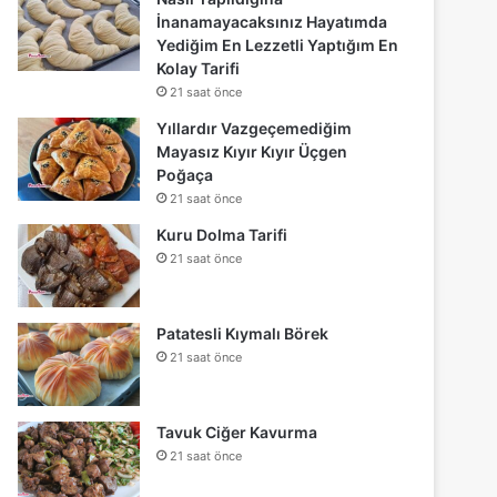
İnanamayacaksınız Hayatımda
Yediğim En Lezzetli Yaptığım En
Kolay Tarifi
21 saat önce
Yıllardır Vazgeçemediğim
Mayasız Kıyır Kıyır Üçgen
Poğaça
21 saat önce
Kuru Dolma Tarifi
21 saat önce
Patatesli Kıymalı Börek
21 saat önce
Tavuk Ciğer Kavurma
21 saat önce