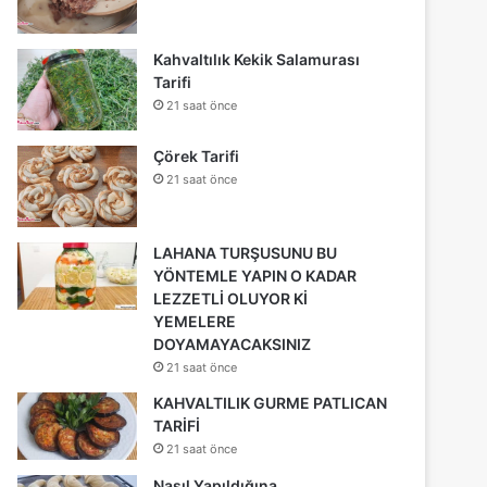
Kahvaltılık Kekik Salamurası
Tarifi
21 saat önce
Çörek Tarifi
21 saat önce
LAHANA TURŞUSUNU BU
YÖNTEMLE YAPIN O KADAR
LEZZETLİ OLUYOR Kİ
YEMELERE
DOYAMAYACAKSINIZ
21 saat önce
KAHVALTILIK GURME PATLICAN
TARİFİ
21 saat önce
Nasıl Yapıldığına