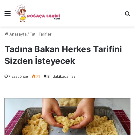
Menü
Ar
Anasayfa
/
Tatlı Tarifleri
Tadına Bakan Herkes Tarifini
Sizden İsteyecek
7 saat önce
71
Bir dakikadan az