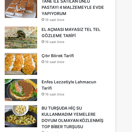
TANE İLE SATILAN ÜNLÜ
PASTAYI 4 MALZEMEYLE EVDE
YAPIYORUM
16 saat önce
EL AÇMASI MAYASIZ TEL TEL
GÖZLEME TARİFİ
16 saat önce
Çıtır Börek Tarifi
16 saat önce
Enfes Lezzetiyle Lahmacun
Tarifi
16 saat önce
BU TURŞUDA HİÇ SU
KULLANMADIM YEMELERE
DOYUM OLMAYAN KÖZLENMİŞ
TOP BİBER TURŞUSU