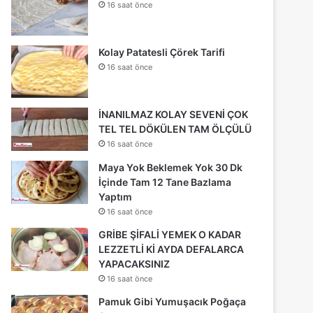
16 saat önce
Kolay Patatesli Çörek Tarifi
16 saat önce
İNANILMAZ KOLAY SEVENİ ÇOK
TEL TEL DÖKÜLEN TAM ÖLÇÜLÜ
16 saat önce
Maya Yok Beklemek Yok 30 Dk
İçinde Tam 12 Tane Bazlama
Yaptım
16 saat önce
GRİBE ŞİFALİ YEMEK O KADAR
LEZZETLİ Kİ AYDA DEFALARCA
YAPACAKSINIZ
16 saat önce
Pamuk Gibi Yumuşacık Poğaça