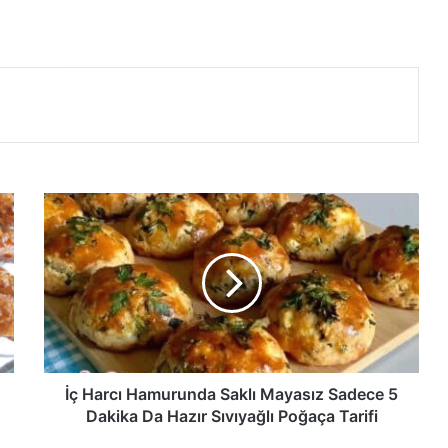
İç
Harcı
Hamurunda
Saklı
Mayasız
Sadece
5
Dakika
Da
Hazır
İç Harcı Hamurunda Saklı Mayasız Sadece 5
Sıvıyağlı
Dakika Da Hazır Sıvıyağlı Poğaça Tarifi
Poğaça