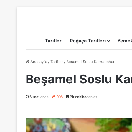
Tarifler
Poğaça Tarifleri
Yemek 
Anasayfa
/
Tarifler
/
Beşamel Soslu Karnabahar
Beşamel Soslu Ka
6 saat önce
998
Bir dakikadan az