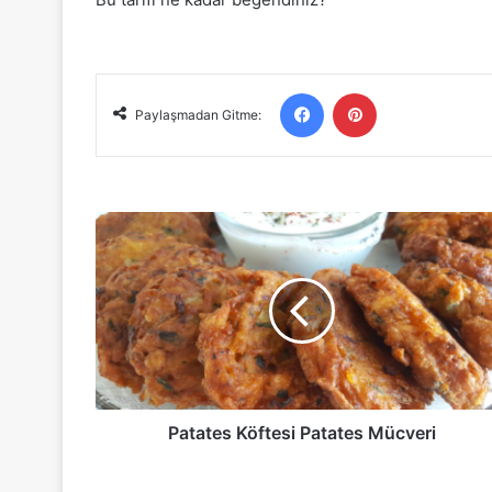
Facebook
Pinterest
Paylaşmadan Gitme:
Patates
Köftesi
Patates
Mücveri
Patates Köftesi Patates Mücveri