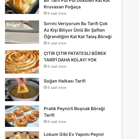
Bir Tarif Pul Pul Dökülen Kat Kat
Kruvasan Poğaça
6 saat önce
Sırrını Veriyorum Bu Tarifi Çok
Az Kişi Biliyor Ünlü Bir Şeften
Öğrendiğim Kat Kat Talaş Böreği
6 saat önce
ÇITIR ÇITIR PATATESLİ BÖREK
TARİFİ DAHA KOLAYI YOK
6 saat önce
Soğan Halkası Tarifi
6 saat önce
Pratik Peynirli Boşnak Böreği
Tarifi
6 saat önce
Lokum Gibi Ev Yapımı Peynir