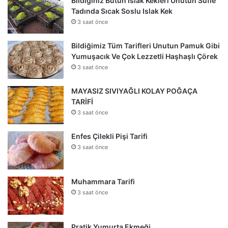
Bildiğiniz Bütün Islak Kekleri Unutun Sufle
Tadında Sıcak Soslu Islak Kek
3 saat önce
Bildiğimiz Tüm Tarifleri Unutun Pamuk Gibi
Yumuşacık Ve Çok Lezzetli Haşhaşlı Çörek
3 saat önce
MAYASIZ SIVIYAĞLI KOLAY POĞAÇA
TARİFİ
3 saat önce
Enfes Çilekli Pişi Tarifi
3 saat önce
Muhammara Tarifi
3 saat önce
Pratik Yumurta Ekmeği