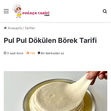
Menü
Ar
Anasayfa
/
Tarifler
Pul Pul Dökülen Börek Tarifi
3 saat önce
156
Bir dakikadan az