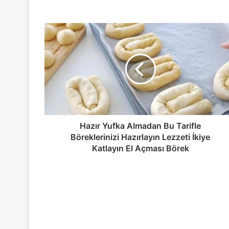
Hazır
Yufka
Almadan
Bu
Tarifle
Böreklerinizi
Hazırlayın
Lezzeti
İkiye
Katlayın
Hazır Yufka Almadan Bu Tarifle
El
Böreklerinizi Hazırlayın Lezzeti İkiye
Açması
Katlayın El Açması Börek
Börek