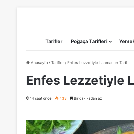
Tarifler
Poğaça Tarifleri
Yemek 
Anasayfa
/
Tarifler
/
Enfes Lezzetiyle Lahmacun Tarifi
Enfes Lezzetiyle 
14 saat önce
433
Bir dakikadan az