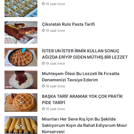
19 saat önce
Çikolatalı Rulo Pasta Tarifi
19 saat önce
İSTER UN İSTER İRMİK KULLAN SONUÇ
AĞIZDA ERİYİP GİDEN MÜTHİŞ BİR LEZZET
19 saat önce
Muhteşem Ötesi Bu Lezzeti İlk Fırsatta
Denemenizi Tavsiye Ederim
19 saat önce
BAŞKA TARİF ARAMAK YOK ÇOK PRATİK
PİDE TARİFİ
19 saat önce
Mısırları Her Sene Kış İçin Bu Şekilde
Saklıyorum Kışın da Rahat Ediyorum Mısır
Konservesi