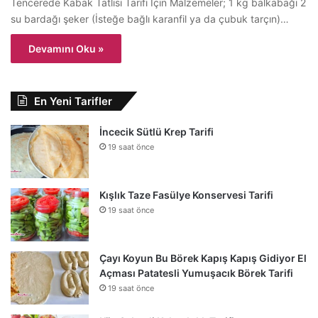
Tencerede Kabak Tatlısı Tarifi İçin Malzemeler; 1 kg balkabağı 2
su bardağı şeker (İsteğe bağlı karanfil ya da çubuk tarçın)…
Devamını Oku »
En Yeni Tarifler
İncecik Sütlü Krep Tarifi
19 saat önce
Kışlık Taze Fasülye Konservesi Tarifi
19 saat önce
Çayı Koyun Bu Börek Kapış Kapış Gidiyor El
Açması Patatesli Yumuşacık Börek Tarifi
19 saat önce