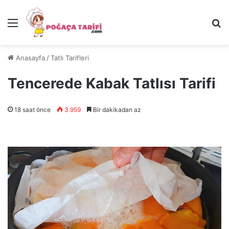
Menü
Ar
Anasayfa
/
Tatlı Tarifleri
Tencerede Kabak Tatlısı Tarifi
18 saat önce
3.959
Bir dakikadan az