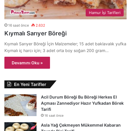
Hamur İşi Tarifleri
16 saat önce
2.632
Kıymalı Sarıyer Böreği
Kıymalı Sarıyer Böreği İçin Malzemeler; 15 adet baklavalık yufka
Kıymalı iç harcı için; 3 adet orta boy soğan 200 gram…
Devamını Oku »
En Yeni Tarifler
Acil Durum Böreği Bu Böreği Herkes El
Açması Zannediyor Hazır Yufkadan Börek
Tarifi
16 saat önce
Asla Yağ Çekmeyen Mükemmel Kabaran