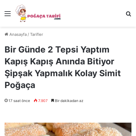
Menü
Ar
Anasayfa
/
Tarifler
Bir Günde 2 Tepsi Yaptım
Kapış Kapış Anında Bitiyor
Şipşak Yapmalık Kolay Simit
Poğaça
17 saat önce
7.907
Bir dakikadan az