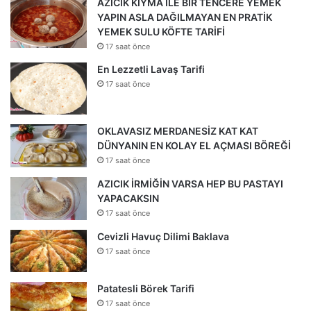
AZICIK KIYMA İLE BİR TENCERE YEMEK
YAPIN ASLA DAĞILMAYAN EN PRATİK
YEMEK SULU KÖFTE TARİFİ
17 saat önce
En Lezzetli Lavaş Tarifi
17 saat önce
OKLAVASIZ MERDANESİZ KAT KAT
DÜNYANIN EN KOLAY EL AÇMASI BÖREĞİ
17 saat önce
AZICIK İRMİĞİN VARSA HEP BU PASTAYI
YAPACAKSIN
17 saat önce
Cevizli Havuç Dilimi Baklava
17 saat önce
Patatesli Börek Tarifi
17 saat önce