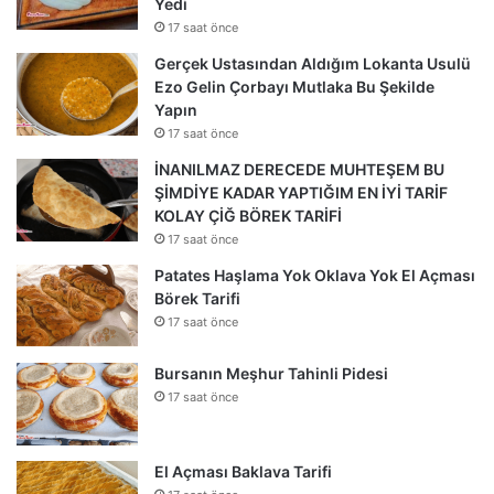
Yedi
17 saat önce
Gerçek Ustasından Aldığım Lokanta Usulü
Ezo Gelin Çorbayı Mutlaka Bu Şekilde
Yapın
17 saat önce
İNANILMAZ DERECEDE MUHTEŞEM BU
ŞİMDİYE KADAR YAPTIĞIM EN İYİ TARİF
KOLAY ÇİĞ BÖREK TARİFİ
17 saat önce
Patates Haşlama Yok Oklava Yok El Açması
Börek Tarifi
17 saat önce
Bursanın Meşhur Tahinli Pidesi
17 saat önce
El Açması Baklava Tarifi