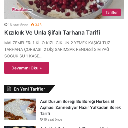
Tarifler
16 saat önce
343
Kızılcık Ve Unla Şifalı Tarhana Tarifi
MALZEMELER: 1 KİLO KIZILCIK UN 2 YEMEK KAŞIĞI TUZ
TARHANA ÇORBASI: 2 DİŞ SARIMSAK RENDESİ SIVIYAĞ
SOĞUK SU 1 KASE…
Devamını Oku »
En Yeni Tarifler
Acil Durum Böreği Bu Böreği Herkes El
Açması Zannediyor Hazır Yufkadan Börek
Tarifi
16 saat önce