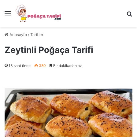
Menü
Ar
Anasayfa
/
Tarifler
Zeytinli Poğaça Tarifi
13 saat önce
380
Bir dakikadan az