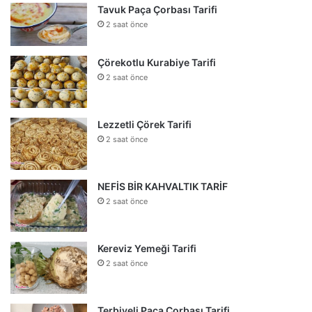
Tavuk Paça Çorbası Tarifi
2 saat önce
Çörekotlu Kurabiye Tarifi
2 saat önce
Lezzetli Çörek Tarifi
2 saat önce
NEFİS BİR KAHVALTIK TARİF
2 saat önce
Kereviz Yemeği Tarifi
2 saat önce
Terbiyeli Paça Çorbası Tarifi