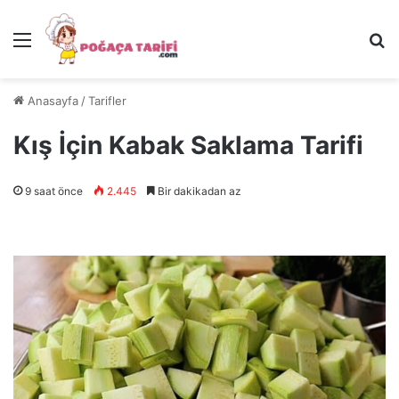
Menü
Ar
Anasayfa
/
Tarifler
Kış İçin Kabak Saklama Tarifi
9 saat önce
2.445
Bir dakikadan az