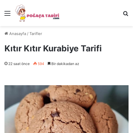
Menü
Ar
Anasayfa
/
Tarifler
Kıtır Kıtır Kurabiye Tarifi
22 saat önce
594
Bir dakikadan az