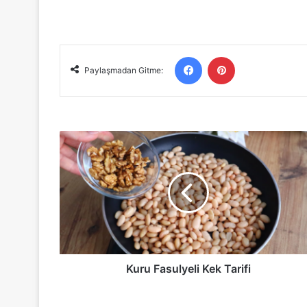
Facebook
Pinterest
Paylaşmadan Gitme:
Kuru
Fasulyeli
Kek
Tarifi
Kuru Fasulyeli Kek Tarifi