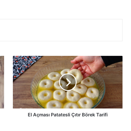
El
Açması
Patatesli
Çıtır
Börek
Tarifi
El Açması Patatesli Çıtır Börek Tarifi