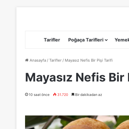
Tarifler
Poğaça Tarifleri
Yemek 
Anasayfa
/
Tarifler
/
Mayasız Nefis Bir Pişi Tarifi
Mayasız Nefis Bir P
10 saat önce
31.720
Bir dakikadan az