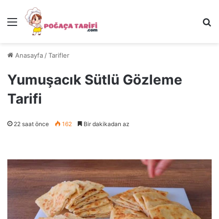
Menü
Ar
Anasayfa
/
Tarifler
Yumuşacık Sütlü Gözleme
Tarifi
22 saat önce
162
Bir dakikadan az